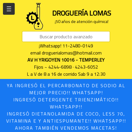
| | |
DROGUERÍA LOMAS
¡50 años de atención química!
¡Whatsapp! 11-2480-0149
email droguerialomas@hotmail.com
AV H YRIGOYEN 10016 - TEMPERLEY
Fijos ~ 4244-6898 · 4243-6052
L a V de 8 a 16 de corrido Sab 9 a 12:30
YA INGRESÓ EL PERCARBONATO DE SODIO AL
MEJOR PRECIO!! WHATSAPP!
INGRESÓ DETERGENTE TRIENZIMÁTICO!!
WHATSAPP!!
INGRESÓ DIETANOLAMIDA DE COCO, LESS 70,
VITAMINA E Y ANTIESPUMANTE!! WHATSAPP!!
AHORA TAMBIÉN VENDEMOS MACETAS!