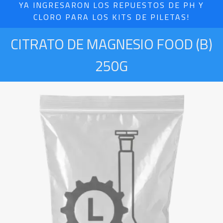
YA INGRESARON LOS REPUESTOS DE PH Y
CLORO PARA LOS KITS DE PILETAS!
CITRATO DE MAGNESIO FOOD (B)
250G