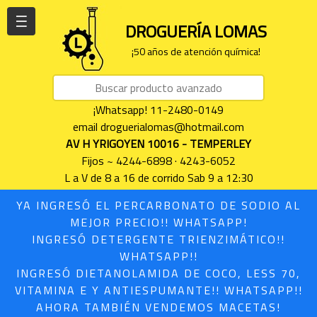
| | |
DROGUERÍA LOMAS
¡50 años de atención química!
¡Whatsapp! 11-2480-0149
email droguerialomas@hotmail.com
AV H YRIGOYEN 10016 - TEMPERLEY
Fijos ~ 4244-6898 · 4243-6052
L a V de 8 a 16 de corrido Sab 9 a 12:30
YA INGRESÓ EL PERCARBONATO DE SODIO AL
MEJOR PRECIO!! WHATSAPP!
INGRESÓ DETERGENTE TRIENZIMÁTICO!!
WHATSAPP!!
INGRESÓ DIETANOLAMIDA DE COCO, LESS 70,
VITAMINA E Y ANTIESPUMANTE!! WHATSAPP!!
AHORA TAMBIÉN VENDEMOS MACETAS!