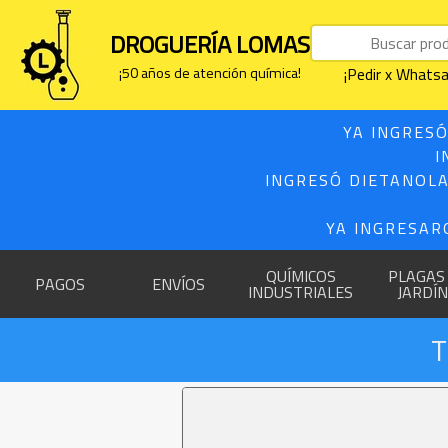
DROGUERÍA LOMAS
¡50 años de atención química!
¡Pedir x What
YA INGRESÓ
I
INGRESÓ DIETANOLA
YA INGRESAR
QUÍMICOS
PLAGAS
PAGOS
ENVÍOS
INDUSTRIALES
JARDÍN
T