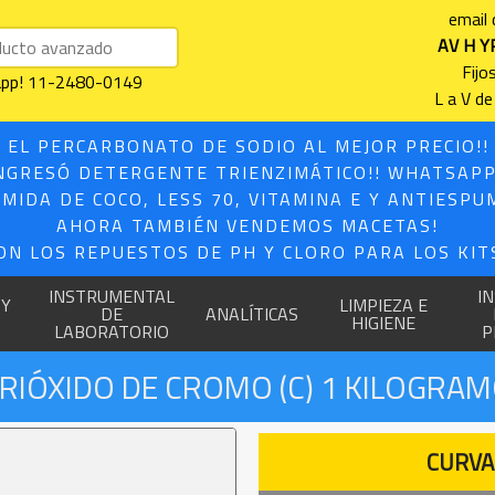
email
AV H Y
Fijo
sapp! 11-2480-0149
L a V de
 EL PERCARBONATO DE SODIO AL MEJOR PRECIO!
NGRESÓ DETERGENTE TRIENZIMÁTICO!! WHATSAPP
MIDA DE COCO, LESS 70, VITAMINA E Y ANTIESPU
AHORA TAMBIÉN VENDEMOS MACETAS!
ON LOS REPUESTOS DE PH Y CLORO PARA LOS KITS
INSTRUMENTAL
I
 Y
LIMPIEZA E
DE
ANALÍTICAS
HIGIENE
LABORATORIO
P
RIÓXIDO DE CROMO (C) 1 KILOGRA
CURVA