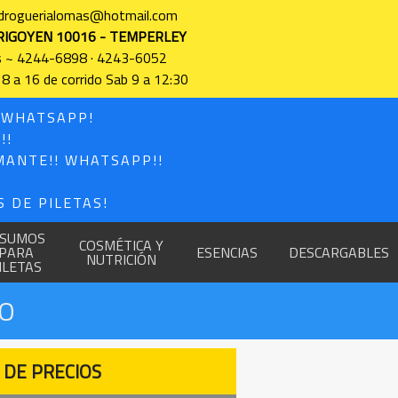
 droguerialomas@hotmail.com
RIGOYEN 10016 - TEMPERLEY
s ~ 4244-6898 · 4243-6052
 8 a 16 de corrido Sab 9 a 12:30
! WHATSAPP!
!!
MANTE!! WHATSAPP!!
 DE PILETAS!
NSUMOS
COSMÉTICA Y
PARA
ESENCIAS
DESCARGABLES
NUTRICIÓN
ILETAS
MO
 DE PRECIOS