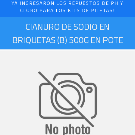
YA INGRESARON LOS REPUESTOS DE PH Y
CLORO PARA LOS KITS DE PILETAS!
CIANURO DE SODIO EN
BRIQUETAS (B) 500G EN POTE