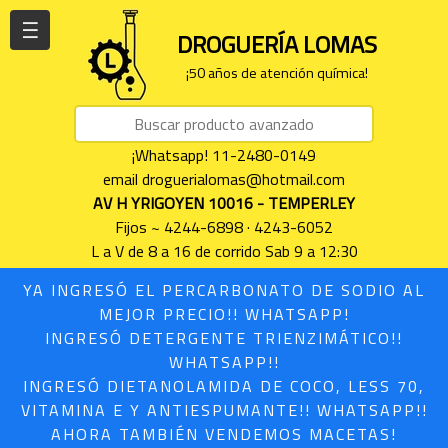
| | |
DROGUERÍA LOMAS
¡50 años de atención química!
¡Whatsapp! 11-2480-0149
email droguerialomas@hotmail.com
AV H YRIGOYEN 10016 - TEMPERLEY
Fijos ~ 4244-6898 · 4243-6052
L a V de 8 a 16 de corrido Sab 9 a 12:30
YA INGRESÓ EL PERCARBONATO DE SODIO AL
MEJOR PRECIO!! WHATSAPP!
INGRESÓ DETERGENTE TRIENZIMÁTICO!!
WHATSAPP!!
INGRESÓ DIETANOLAMIDA DE COCO, LESS 70,
VITAMINA E Y ANTIESPUMANTE!! WHATSAPP!!
AHORA TAMBIÉN VENDEMOS MACETAS!