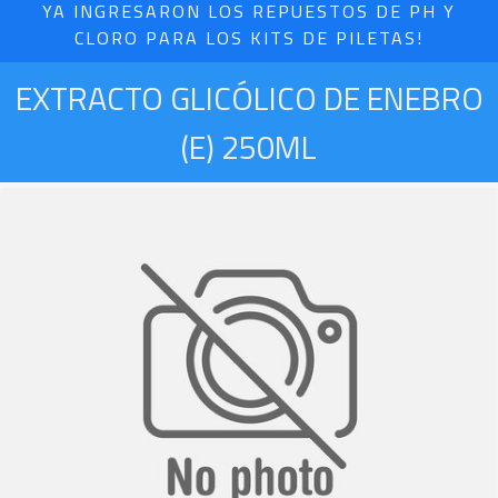
YA INGRESARON LOS REPUESTOS DE PH Y
CLORO PARA LOS KITS DE PILETAS!
EXTRACTO GLICÓLICO DE ENEBRO
(E) 250ML