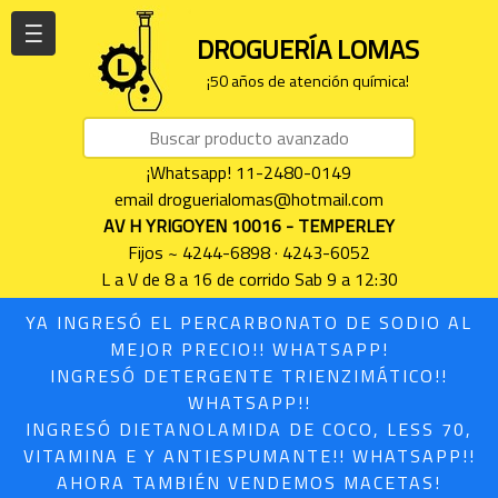
| | |
DROGUERÍA LOMAS
¡50 años de atención química!
¡Whatsapp! 11-2480-0149
email droguerialomas@hotmail.com
AV H YRIGOYEN 10016 - TEMPERLEY
Fijos ~ 4244-6898 · 4243-6052
L a V de 8 a 16 de corrido Sab 9 a 12:30
YA INGRESÓ EL PERCARBONATO DE SODIO AL
MEJOR PRECIO!! WHATSAPP!
INGRESÓ DETERGENTE TRIENZIMÁTICO!!
WHATSAPP!!
INGRESÓ DIETANOLAMIDA DE COCO, LESS 70,
VITAMINA E Y ANTIESPUMANTE!! WHATSAPP!!
AHORA TAMBIÉN VENDEMOS MACETAS!