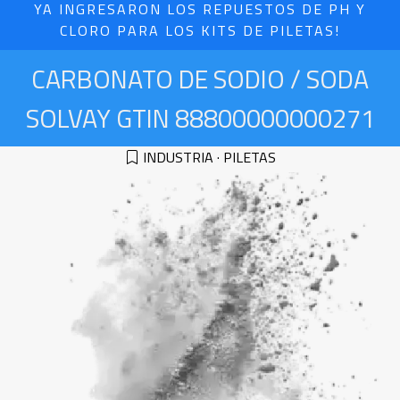
YA INGRESARON LOS REPUESTOS DE PH Y
CLORO PARA LOS KITS DE PILETAS!
CARBONATO DE SODIO / SODA
SOLVAY GTIN 88800000000271
INDUSTRIA
·
PILETAS