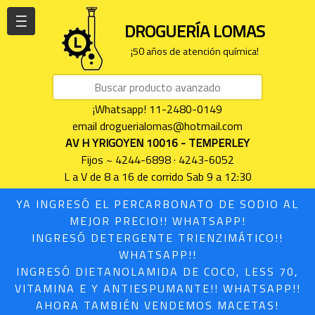
| | |
DROGUERÍA LOMAS
¡50 años de atención química!
¡Whatsapp! 11-2480-0149
email droguerialomas@hotmail.com
AV H YRIGOYEN 10016 - TEMPERLEY
Fijos ~ 4244-6898 · 4243-6052
L a V de 8 a 16 de corrido Sab 9 a 12:30
YA INGRESÓ EL PERCARBONATO DE SODIO AL
MEJOR PRECIO!! WHATSAPP!
INGRESÓ DETERGENTE TRIENZIMÁTICO!!
WHATSAPP!!
INGRESÓ DIETANOLAMIDA DE COCO, LESS 70,
VITAMINA E Y ANTIESPUMANTE!! WHATSAPP!!
AHORA TAMBIÉN VENDEMOS MACETAS!