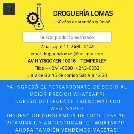
| | |
DROGUERÍA LOMAS
¡50 años de atención química!
¡Whatsapp! 11-2480-0149
email droguerialomas@hotmail.com
AV H YRIGOYEN 10016 - TEMPERLEY
Fijos ~ 4244-6898 · 4243-6052
L a V de 8 a 16 de corrido Sab 9 a 12:30
YA INGRESÓ EL PERCARBONATO DE SODIO AL
MEJOR PRECIO!! WHATSAPP!
INGRESÓ DETERGENTE TRIENZIMÁTICO!!
WHATSAPP!!
INGRESÓ DIETANOLAMIDA DE COCO, LESS 70,
VITAMINA E Y ANTIESPUMANTE!! WHATSAPP!!
AHORA TAMBIÉN VENDEMOS MACETAS!