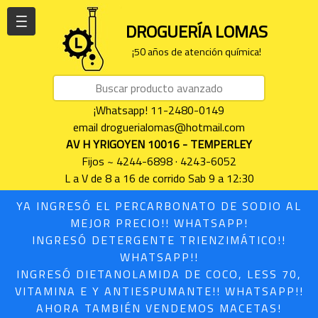
| | |
DROGUERÍA LOMAS
¡50 años de atención química!
¡Whatsapp! 11-2480-0149
email droguerialomas@hotmail.com
AV H YRIGOYEN 10016 - TEMPERLEY
Fijos ~ 4244-6898 · 4243-6052
L a V de 8 a 16 de corrido Sab 9 a 12:30
YA INGRESÓ EL PERCARBONATO DE SODIO AL
MEJOR PRECIO!! WHATSAPP!
INGRESÓ DETERGENTE TRIENZIMÁTICO!!
WHATSAPP!!
INGRESÓ DIETANOLAMIDA DE COCO, LESS 70,
VITAMINA E Y ANTIESPUMANTE!! WHATSAPP!!
AHORA TAMBIÉN VENDEMOS MACETAS!