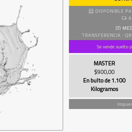
DISPONIBLE PA
A
MED
TRANSFERENCIA · QR 
Se vende suelto 
MASTER
$900,00
En bulto de 1.100
Kilogramos
Impues