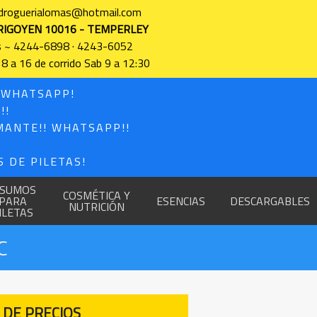
 droguerialomas@hotmail.com
RIGOYEN 10016 - TEMPERLEY
s ~ 4244-6898 · 4243-6052
 8 a 16 de corrido Sab 9 a 12:30
! WHATSAPP!
!!
MANTE!! WHATSAPP!!
 DE PILETAS!
NSUMOS
COSMÉTICA Y
PARA
ESENCIAS
DESCARGABLES
NUTRICIÓN
ILETAS
C
 DE PRECIOS