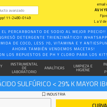
email
AV H Y
Fijo
sapp! 11-2480-0149
L a V de
 EL PERCARBONATO DE SODIO AL MEJOR PRECIO!
NGRESÓ DETERGENTE TRIENZIMÁTICO!! WHATSAPP
MIDA DE COCO, LESS 70, VITAMINA E Y ANTIESPU
AHORA TAMBIÉN VENDEMOS MACETAS!
ON LOS REPUESTOS DE PH Y CLORO PARA LOS KITS
INSTRUMENTAL
I
 Y
LIMPIEZA E
DE
ANALÍTICAS
HIGIENE
LABORATORIO
P
ÁCIDO SULFÚRICO < 29% K MAYOR IB
INDUSTRIA
CURVA