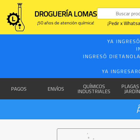
DROGUERÍA LOMAS
¡50 años de atención química!
¡Pedir x What
YA INGRESÓ
I
INGRESÓ DIETANOLA
YA INGRESAR
QUÍMICOS
PLAGAS
PAGOS
ENVÍOS
INDUSTRIALES
JARDÍN