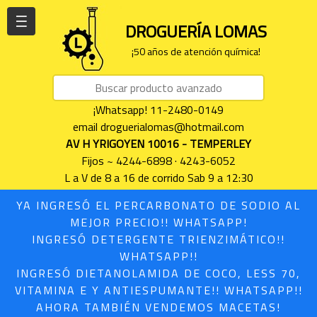
| | |
DROGUERÍA LOMAS
¡50 años de atención química!
¡Whatsapp! 11-2480-0149
email droguerialomas@hotmail.com
AV H YRIGOYEN 10016 - TEMPERLEY
Fijos ~ 4244-6898 · 4243-6052
L a V de 8 a 16 de corrido Sab 9 a 12:30
YA INGRESÓ EL PERCARBONATO DE SODIO AL
MEJOR PRECIO!! WHATSAPP!
INGRESÓ DETERGENTE TRIENZIMÁTICO!!
WHATSAPP!!
INGRESÓ DIETANOLAMIDA DE COCO, LESS 70,
VITAMINA E Y ANTIESPUMANTE!! WHATSAPP!!
AHORA TAMBIÉN VENDEMOS MACETAS!