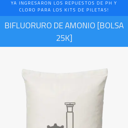
YA INGRESARON LOS REPUESTOS DE PH Y
CLORO PARA LOS KITS DE PILETAS!
BIFLUORURO DE AMONIO [BOLSA
25K]