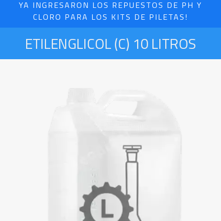
YA INGRESARON LOS REPUESTOS DE PH Y
CLORO PARA LOS KITS DE PILETAS!
ETILENGLICOL (C) 10 LITROS