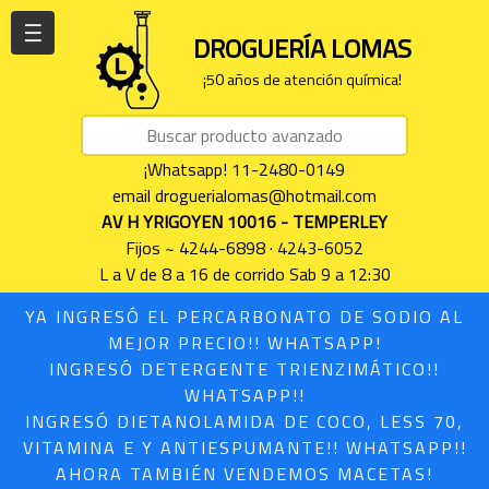
| | |
DROGUERÍA LOMAS
¡50 años de atención química!
¡Whatsapp! 11-2480-0149
email droguerialomas@hotmail.com
AV H YRIGOYEN 10016 - TEMPERLEY
Fijos ~ 4244-6898 · 4243-6052
L a V de 8 a 16 de corrido Sab 9 a 12:30
YA INGRESÓ EL PERCARBONATO DE SODIO AL
MEJOR PRECIO!! WHATSAPP!
INGRESÓ DETERGENTE TRIENZIMÁTICO!!
WHATSAPP!!
INGRESÓ DIETANOLAMIDA DE COCO, LESS 70,
VITAMINA E Y ANTIESPUMANTE!! WHATSAPP!!
AHORA TAMBIÉN VENDEMOS MACETAS!