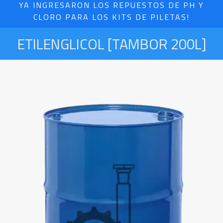
YA INGRESARON LOS REPUESTOS DE PH Y
CLORO PARA LOS KITS DE PILETAS!
ETILENGLICOL [TAMBOR 200L]