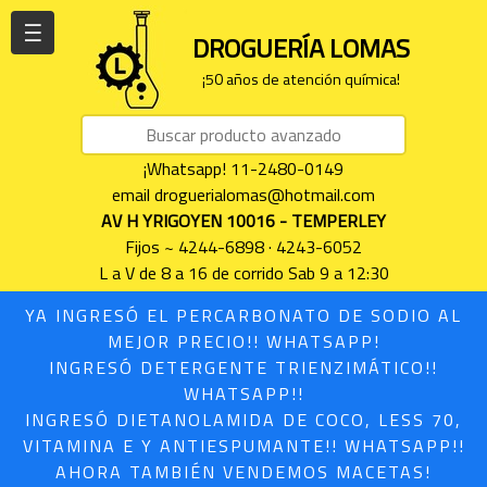
| | |
DROGUERÍA LOMAS
¡50 años de atención química!
¡Whatsapp! 11-2480-0149
email droguerialomas@hotmail.com
AV H YRIGOYEN 10016 - TEMPERLEY
Fijos ~ 4244-6898 · 4243-6052
L a V de 8 a 16 de corrido Sab 9 a 12:30
YA INGRESÓ EL PERCARBONATO DE SODIO AL
MEJOR PRECIO!! WHATSAPP!
INGRESÓ DETERGENTE TRIENZIMÁTICO!!
WHATSAPP!!
INGRESÓ DIETANOLAMIDA DE COCO, LESS 70,
VITAMINA E Y ANTIESPUMANTE!! WHATSAPP!!
AHORA TAMBIÉN VENDEMOS MACETAS!