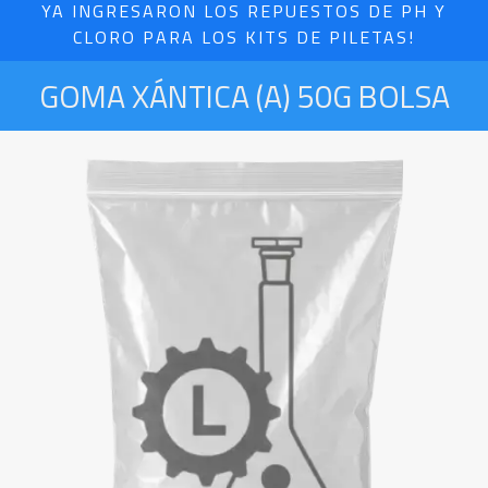
YA INGRESARON LOS REPUESTOS DE PH Y
CLORO PARA LOS KITS DE PILETAS!
GOMA XÁNTICA (A) 50G BOLSA