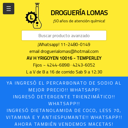
| | |
DROGUERÍA LOMAS
¡50 años de atención química!
¡Whatsapp! 11-2480-0149
email droguerialomas@hotmail.com
AV H YRIGOYEN 10016 - TEMPERLEY
Fijos ~ 4244-6898 · 4243-6052
L a V de 8 a 16 de corrido Sab 9 a 12:30
YA INGRESÓ EL PERCARBONATO DE SODIO AL
MEJOR PRECIO!! WHATSAPP!
INGRESÓ DETERGENTE TRIENZIMÁTICO!!
WHATSAPP!!
INGRESÓ DIETANOLAMIDA DE COCO, LESS 70,
VITAMINA E Y ANTIESPUMANTE!! WHATSAPP!!
AHORA TAMBIÉN VENDEMOS MACETAS!