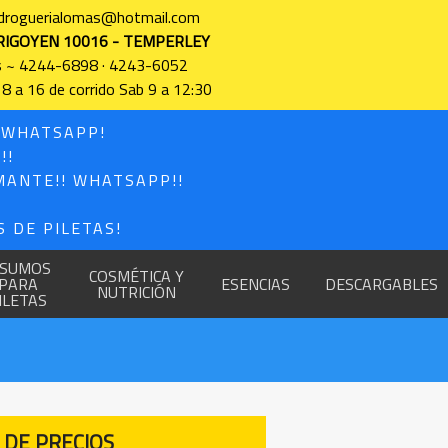
 droguerialomas@hotmail.com
RIGOYEN 10016 - TEMPERLEY
s ~ 4244-6898 · 4243-6052
 8 a 16 de corrido Sab 9 a 12:30
! WHATSAPP!
!!
MANTE!! WHATSAPP!!
 DE PILETAS!
NSUMOS
COSMÉTICA Y
PARA
ESENCIAS
DESCARGABLES
NUTRICIÓN
ILETAS
 DE PRECIOS