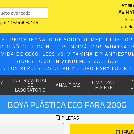
email
AV H Y
Fijo
sapp! 11-2480-0149
L a V de
 EL PERCARBONATO DE SODIO AL MEJOR PRECIO!
NGRESÓ DETERGENTE TRIENZIMÁTICO!! WHATSAPP
MIDA DE COCO, LESS 70, VITAMINA E Y ANTIESPU
AHORA TAMBIÉN VENDEMOS MACETAS!
ON LOS REPUESTOS DE PH Y CLORO PARA LOS KITS
INSTRUMENTAL
I
 Y
LIMPIEZA E
DE
ANALÍTICAS
HIGIENE
LABORATORIO
P
BOYA PLÁSTICA ECO PARA 200G
PILETAS
CURVA