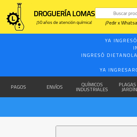
DROGUERÍA LOMAS
¡50 años de atención química!
¡Pedir x What
YA INGRESÓ
I
INGRESÓ DIETANOLA
YA INGRESAR
QUÍMICOS
PLAGAS
PAGOS
ENVÍOS
INDUSTRIALES
JARDÍN