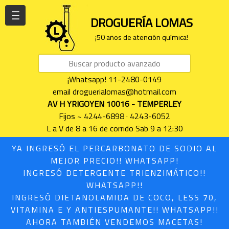
| | |
DROGUERÍA LOMAS
¡50 años de atención química!
¡Whatsapp! 11-2480-0149
email droguerialomas@hotmail.com
AV H YRIGOYEN 10016 - TEMPERLEY
Fijos ~ 4244-6898 · 4243-6052
L a V de 8 a 16 de corrido Sab 9 a 12:30
YA INGRESÓ EL PERCARBONATO DE SODIO AL
MEJOR PRECIO!! WHATSAPP!
INGRESÓ DETERGENTE TRIENZIMÁTICO!!
WHATSAPP!!
INGRESÓ DIETANOLAMIDA DE COCO, LESS 70,
VITAMINA E Y ANTIESPUMANTE!! WHATSAPP!!
AHORA TAMBIÉN VENDEMOS MACETAS!