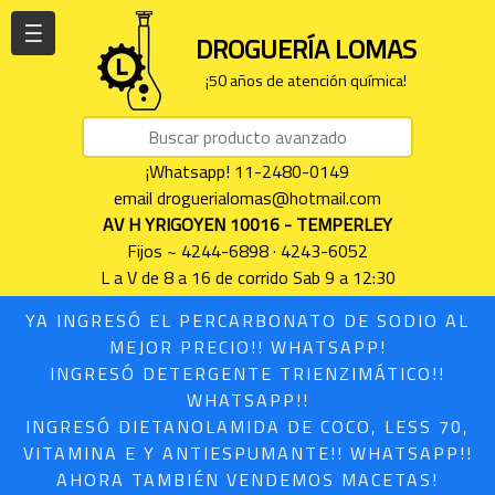
| | |
DROGUERÍA LOMAS
¡50 años de atención química!
¡Whatsapp! 11-2480-0149
email droguerialomas@hotmail.com
AV H YRIGOYEN 10016 - TEMPERLEY
Fijos ~ 4244-6898 · 4243-6052
L a V de 8 a 16 de corrido Sab 9 a 12:30
YA INGRESÓ EL PERCARBONATO DE SODIO AL
MEJOR PRECIO!! WHATSAPP!
INGRESÓ DETERGENTE TRIENZIMÁTICO!!
WHATSAPP!!
INGRESÓ DIETANOLAMIDA DE COCO, LESS 70,
VITAMINA E Y ANTIESPUMANTE!! WHATSAPP!!
AHORA TAMBIÉN VENDEMOS MACETAS!