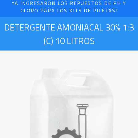
YA INGRESARON LOS REPUESTOS DE PH Y
CLORO PARA LOS KITS DE PILETAS!
DETERGENTE AMONIACAL 30% 1:3
(C) 10 LITROS