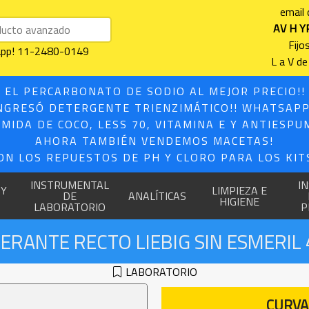
email
AV H Y
Fijo
sapp! 11-2480-0149
L a V de
 EL PERCARBONATO DE SODIO AL MEJOR PRECIO!
NGRESÓ DETERGENTE TRIENZIMÁTICO!! WHATSAPP
MIDA DE COCO, LESS 70, VITAMINA E Y ANTIESPU
AHORA TAMBIÉN VENDEMOS MACETAS!
ON LOS REPUESTOS DE PH Y CLORO PARA LOS KITS
INSTRUMENTAL
I
 Y
LIMPIEZA E
DE
ANALÍTICAS
HIGIENE
LABORATORIO
P
ERANTE RECTO LIEBIG SIN ESMERI
LABORATORIO
CURVA