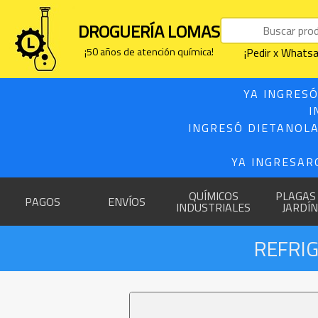
DROGUERÍA LOMAS
¡50 años de atención química!
¡Pedir x What
YA INGRESÓ
I
INGRESÓ DIETANOLA
YA INGRESAR
QUÍMICOS
PLAGAS
PAGOS
ENVÍOS
INDUSTRIALES
JARDÍN
REFRIG