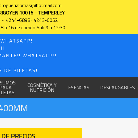
 droguerialomas@hotmail.com
RIGOYEN 10016 - TEMPERLEY
s ~ 4244-6898 · 4243-6052
 8 a 16 de corrido Sab 9 a 12:30
! WHATSAPP!
!!
MANTE!! WHATSAPP!!
 DE PILETAS!
NSUMOS
COSMÉTICA Y
PARA
ESENCIAS
DESCARGABLES
NUTRICIÓN
ILETAS
L 400MM
 DE PRECIOS